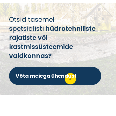
Otsid tasemel
spetsialisti
hüdrotehniliste
rajatiste või
kastmissüsteemide
valdkonnas?
Võta meiega ühendust