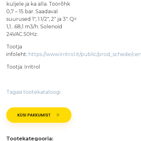
küljele ja ka alla. Töörõhk
0,7 – 15 bar. Saadaval
suurused 1″, 1.1/2″, 2″ ja 3″. Q=
1,1…68,1 m3/h. Solenoid
24VAC 50Hz.
Tootja
infoleht:
https://www.irritrol.it/public/prod_schede/
Tootja: Irritrol
Tagasi tootekataloogi
KÜSI PAKKUMIST
Tootekategooria: