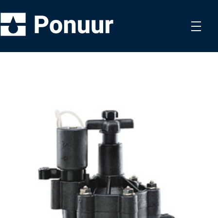
Ponuur OÜ
Hüdrotehnilised tööd